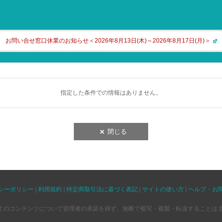
お問い合せ窓口休業のお知らせ＜2026年8月13日(木)～2026年8月17日(月)＞
指定した条件での情報はありません。
閉じる
シーポリシー
|
利用規約
|
特定商取引法に基づく表記
|
サイトの使い方
|
ヘルプ・お
てのコンテンツについて管理者の承諾を得ず、無断で複写・複製・転送することは 