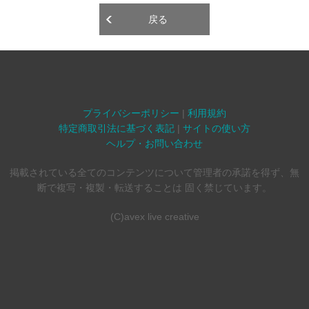
戻る
プライバシーポリシー
|
利用規約
特定商取引法に基づく表記
|
サイトの使い方
ヘルプ・お問い合わせ
掲載されている全てのコンテンツについて管理者の承諾を得ず、無
断で複写・複製・転送することは 固く禁じています。
(C)avex live creative