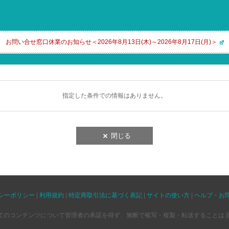
お問い合せ窓口休業のお知らせ＜2026年8月13日(木)～2026年8月17日(月)＞
指定した条件での情報はありません。
閉じる
シーポリシー
|
利用規約
|
特定商取引法に基づく表記
|
サイトの使い方
|
ヘルプ・お
てのコンテンツについて管理者の承諾を得ず、無断で複写・複製・転送することは 