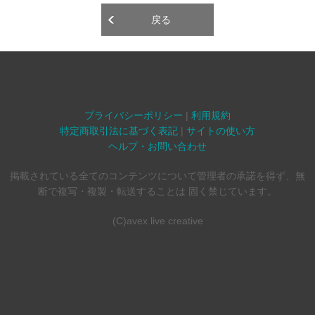
戻る
プライバシーポリシー
|
利用規約
特定商取引法に基づく表記
|
サイトの使い方
ヘルプ・お問い合わせ
掲載されている全てのコンテンツについて管理者の承諾を得ず、無
断で複写・複製・転送することは 固く禁じています。
(C)avex live creative