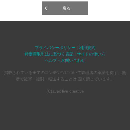
戻る
プライバシーポリシー
|
利用規約
特定商取引法に基づく表記
|
サイトの使い方
ヘルプ・お問い合わせ
掲載されている全てのコンテンツについて管理者の承諾を得ず、無
断で複写・複製・転送することは 固く禁じています。
(C)avex live creative