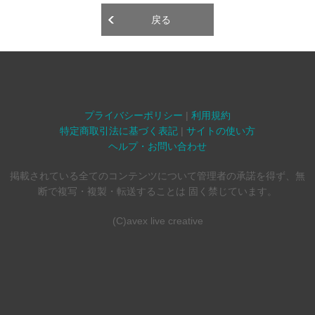
戻る
プライバシーポリシー
|
利用規約
特定商取引法に基づく表記
|
サイトの使い方
ヘルプ・お問い合わせ
掲載されている全てのコンテンツについて管理者の承諾を得ず、無
断で複写・複製・転送することは 固く禁じています。
(C)avex live creative